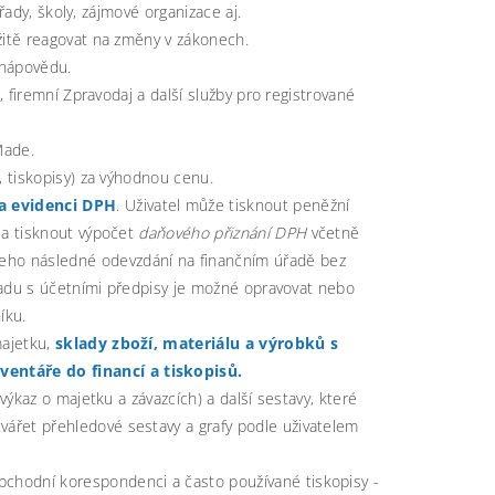
řady, školy, zájmové organizace aj.
žitě reagovat na změny v zákonech.
 nápovědu.
 firemní Zpravodaj a další služby pro registrované
Made.
, tiskopisy) za výhodnou cenu.
a evidenci DPH
. Uživatel může tisknout peněžní
a tisknout výpočet
daňového přiznání DPH
včetně
eho následné odevzdání na finančním úřadě bez
uladu s účetními předpisy je možné opravovat nebo
íku.
majetku,
sklady zboží, materiálu a výrobků
s
entáře do financí a tiskopisů.
výkaz o majetku a závazcích) a další sestavy, které
tvářet přehledové sestavy a grafy podle uživatelem
bchodní korespondenci a často používané tiskopisy -