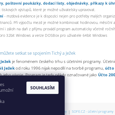
ry, poštovní poukázky, dodací listy, objednávky, příkazy k úh
t tiskových výstupů, které je možné uživatelsky upravovat.
ní
- mzdová evidence je k dispozici nejen pro potřeby malých organi
tnanců. Při výpočtu mezd je možné kombinovat hodinovou, měsíční a
ění i záloh na daň z příjmu provádí program automaticky včetně roční
 pro 32bit Windows a verze DOSBox pro uživatele 64bit Windows
 můžete setkat se spojením Tichý a Ježek
 Ježek
je fenoménem českého trhu s účetními programy. Účetnict
š Ježek
od roku 1996 nijak nepodílí na tvorbě programu,
účto
ch jeho vývoje. Program je tedy někdy označované jako
Účto 20
ies
SOUHLASÍM
 umožní
nka
o každého
|
SOFE.CZ - antivirové programy
|
SOFE.CZ - účetní programy