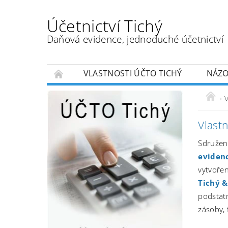
Účetnictví Tichý
Daňová evidence, jednoduché účetnictví
VLASTNOSTI ÚČTO TICHÝ
NÁZO
V
Vlastn
Sdružen
evidenc
vytvořen
Tichý &
podstat
zásoby, 