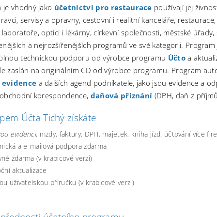
 je vhodný jako
účetnictví pro restaurace
používají jej živnos
avci, servisy a opravny, cestovní i realitní kanceláře, restaurace, 
, laboratoře, optici i lékárny, církevní společnosti, městské úřady
enějších a nejrozšířenějších programů ve své kategorii. Program j
, plnou technickou podporu od výrobce programu
Účto
a aktual
e zaslán na originálním CD od výrobce programu. Program au
 evidence
a dalších agend podnikatele, jako jsou evidence a odp
 obchodní korespondence,
daňová přiznání
(DPH, daň z příjmů
pem Účta Tichý získáte
ou evidenci
, mzdy, faktury, DPH, majetek, kniha jízd, účtování více fir
onická a e-mailová podpora zdarma
né zdarma (v krabicové verzi)
ční aktualizace
ou uživatelskou příručku (v krabicové verzi)
 přednosti účetního programu