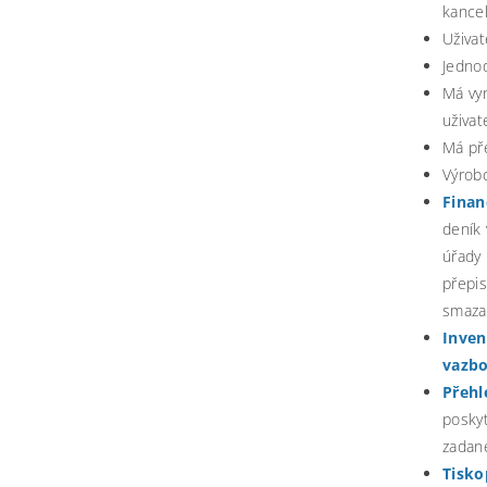
kancel
Uživat
Jednod
Má vyn
uživat
Má pře
Výrobc
Finan
deník 
úřady
přepis
smazat
Inven
vazbo
Přehl
posky
zadané
Tisko