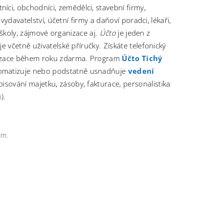
tníci, obchodníci, zemědělci, stavební firmy,
vydavatelství, účetní firmy a daňoví poradci, lékaři,
, školy, zájmové organizace aj.
Účto
je jeden z
e včetně uživatelské příručky. Získáte telefonický
izace během roku zdarma. Program
Účto Tichý
tomatizuje nebo podstatně usnadňuje
vedení
isování majetku, zásoby, fakturace, personalistika
).
em.