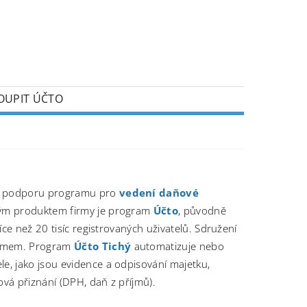
OUPIT ÚČTO
 a podporu programu pro
vedení daňové
iným produktem firmy je program
Účto
, původně
ce než 20 tisíc registrovaných uživatelů. Sdružení
gramem. Program
Účto Tichý
automatizuje nebo
le, jako jsou evidence a odpisování majetku,
vá přiznání (DPH, daň z příjmů).