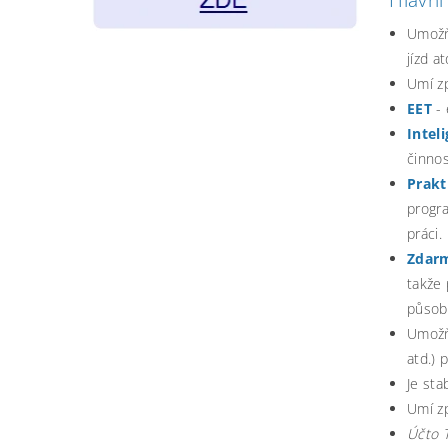
Umožň
jízd a
Umí zp
EET
- 
Intel
činno
Prakt
progr
práci.
Zdarm
takže
působ
Umožň
atd.) 
Je sta
Umí zp
Účto T