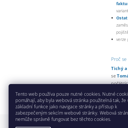
faktu
varian
Ostat
zaměs
pojišt
verze
Proč se
Tichý a
se
Tomá
počátcí
Tento web používa pouze nutné cookies. Nutné cook
pomáhají, aby byla webová stránka použitelná tak, že
základní funkce jako navigace stránky a přístup k
zabezpečeným sekcím webové stránky. Webová strá
nemůže správně fungovat bez těchto cookies.
SOFE.CZ - prodej software pr