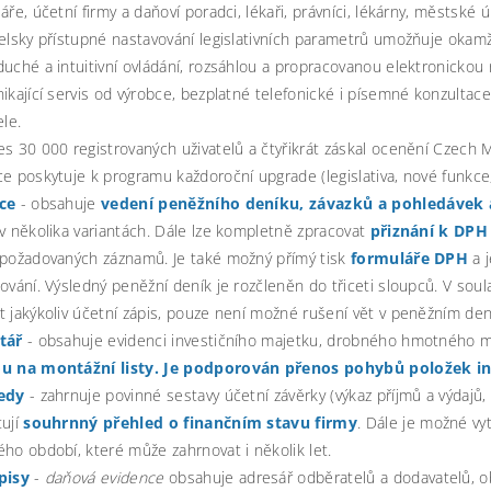
áře, účetní firmy a daňoví poradci, lékaři, právníci, lékárny, městské ú
elsky přístupné nastavování legislativních parametrů umožňuje okam
uché a intuitivní ovládání, rozsáhlou a propracovanou elektronickou
ikající servis od výrobce, bezplatné telefonické i písemné konzultace,
ele.
s 30 000 registrovaných uživatelů a čtyřikrát záskal ocenění Czech 
e poskytuje k programu každoroční upgrade (legislativa, nové funkce
ce
- obsahuje
vedení peněžního deníku, závazků a pohledávek 
v několika variantách. Dále lze kompletně zpracovat
přiznání k DPH
 požadovaných záznamů. Je také možný přímý tisk
formuláře DPH
a j
ování. Výsledný peněžní deník je rozčleněn do třiceti sloupců. V so
 jakýkoliv účetní zápis, pouze není možné rušení vět v peněžním den
tář
- obsahuje evidenci investičního majetku, drobného hmotného 
u na montážní listy. Je podporován přenos pohybů položek inv
edy
- zahrnuje povinné sestavy účetní závěrky (výkaz příjmů a výdajů, 
tují
souhrnný přehled o finančním stavu firmy
. Dále je možné vy
ho období, které může zahrnovat i několik let.
pisy
-
daňová evidence
obsahuje adresář odběratelů a dodavatelů, o