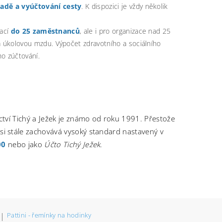
radě a vyúčtování cesty
. K dispozici je vždy několik
zací
do 25 zaměstnanců
, ale i pro organizace nad 25
 úkolovou mzdu. Výpočet zdravotního a sociálního
ho zúčtování.
ví Tichý a Ježek je známo od roku 1991. Přestože
si stále zachovává vysoký standard nastavený v
00
nebo jako
Účto Tichý Ježek
.
|
Pattini - řemínky na hodinky