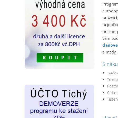
Program
autodopr
právníci
nejoblíb
hotline
vám bud
daňové
a mzdy,
S náku
Daňov
Telef
Poštov
Celoro
Tištěn
Hlavní