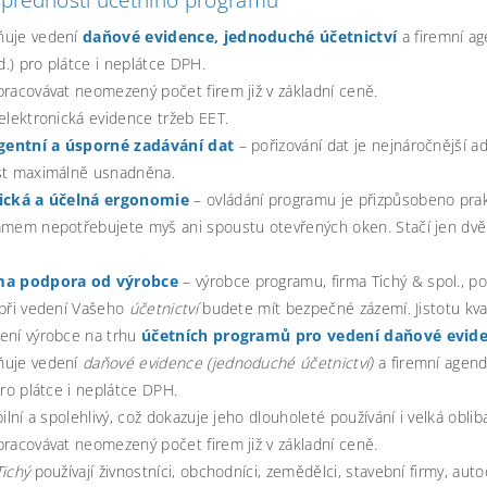
uje vedení
daňové evidence, jednoduché účetnictví
a firemní ag
td.) pro plátce i neplátce DPH.
racovávat neomezený počet firem již v základní ceně.
elektronická evidence tržeb EET.
igentní a úsporné zadávání dat
– pořizování dat je nejnáročnější ad
st maximálně usnadněna.
ická a účelná ergonomie
– ovládání programu je přizpůsobeno prakt
amem nepotřebujete myš ani spoustu otevřených oken. Stačí jen dvě 
a podpora od výrobce
– výrobce programu, firma Tichý & spol., p
 při vedení Vašeho
účetnictví
budete mít bezpečné zázemí. Jistotu kva
ení výrobce na trhu
účetních programů pro vedení daňové evid
uje vedení
daňové evidence (jednoduché účetnictví)
a firemní agendy
pro plátce i neplátce DPH.
bilní a spolehlivý, což dokazuje jeho dlouholeté používání i velká oblib
racovávat neomezený počet firem již v základní ceně.
ichý
používají živnostníci, obchodníci, zemědělci, stavební firmy, autod