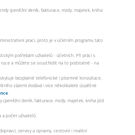
endy (peněžní deník, fakturace, mzdy, majetek, kniha
ministrativní prací, proto je v účetním programu tato
ickým potřebám uživatelů - účetních. Při práci s
ruce a můžete se soustředit na to podstatné - na
oskytuje bezplatné telefonické i písemné konzultace,
litního zázemí dodává i více několikaleté úspěšné
ence
.
 (peněžní deník, fakturace, mzdy, majetek, kniha jízd
a a počet uživatelů.
opravci, servisy a opravny, cestovní i realitní